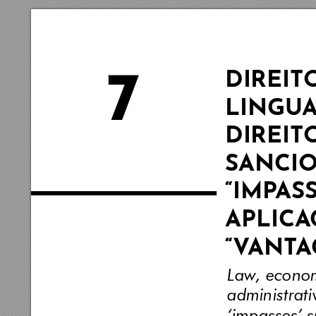
7
DIREIT
LINGU
DIREIT
SANCIO
“IMP
ASS
APLICA
“V
ANT
A
Law, econom
administrati