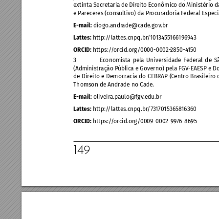
extinta Secretaria de Dir
eito Econômic
o do Ministério da
e P
arec
eres (c
onsultivo) da Pr
ocuradoria F
ederal Especi
E-mail:
 diogo.andr
ade@cade.gov
.br
Lattes: 
http:/
/lattes.cnpq.br
/
10134
55
166196
943
ORCID:
 https:/
/
orcid.
org/0000-000
2-
2850-4
150
3 
Ec
onomista pela Universidade F
ederal de S
(Administração P
ública e Governo) pela FGV
-EAESP e D
de Direit
o e Democracia do CEBRAP (C
entro Brasileir
o 
Thomson de Andrade no Cade
.
E-mail:
 oliveir
a.paulo@fgv
.edu.br
Lattes: 
http:/
/lattes.cnpq.br
/73
170153658
16360
ORCID: 
https:/
/
orcid.
org/000
9-0002
-997
6-8695 
149