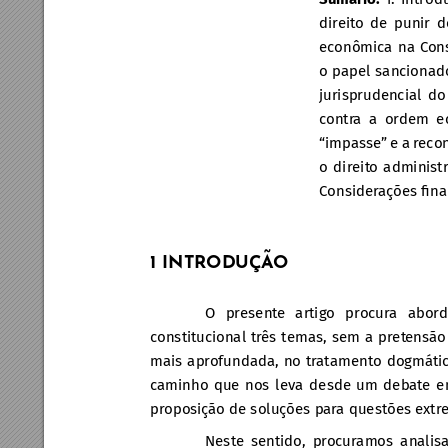
direit
o de punir d
econômica na C
on
o papel sancionad
jurisprudencial d
contr
a a ordem ec
“impasse” e a r
econ
o direit
o administ
Consider
ações ﬁnai
1 INTR
ODUÇÃ
O
O present
e artigo procur
a abord
constitucional tr
ês temas, sem a pret
ensão
mais aprofundada, no tr
atamento dogmátic
caminho que nos leva desde um deb
ate e
proposiç
ão de soluções par
a questões ext
Neste sentido
, proc
uramos analisa