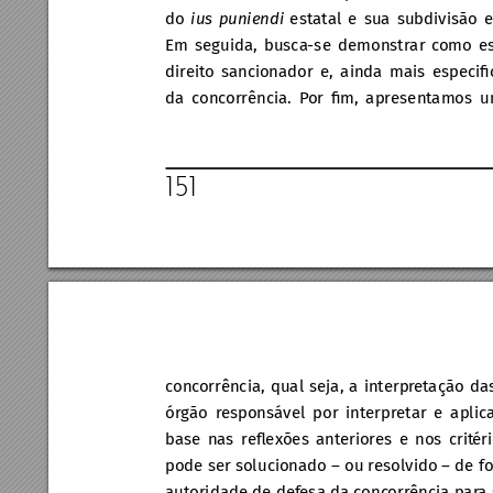
do 
ius puniendi 
estatal e sua subdivisão e
Em seguida, busca
-se demonstrar c
omo es
direit
o sancionador e, ainda mais especiﬁ
da conc
orrência. P
or ﬁm, apresentamos u
151
conc
orrência, qual seja, a interpr
etação da
órgão r
esponsável por interpretar e aplic
base nas reﬂ
exões ant
eriores e nos crit
ér
pode ser solucionado – ou resol
vido – de f
autoridade de def
esa da conc
orrência par
a