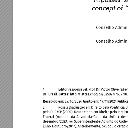
‘impasses’ s
concept of 
Conselho Admini
Conselho Admini
1 
Edit
or responsável: P
rof
. Dr
. Victor Oliveira F
er
DF
, Brasil. 
Lattes
: http:/
/lattes.cnpq.br
/5250
27
4768
97
18
Recebido em:
 2
9
/
10/
202
4 
Aceito em:
 19
/
11/
2024 
P
ublic
2 
Pos
sui graduação em Direit
o pela Pontifícia 
pela PUC/SP (2009). Doutor
ando em Direito pelo Institu
F
ederal (membr
o da Advocacia-Geral da União), des
dezembro/
2023. F
oi Superintendente-Adjunt
o do Cade 
julho a outubro/
2017). Ant
eriormente, ocupou o c
argo d