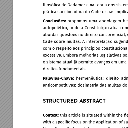
ﬁlosóﬁca de Gadamer e na teoria dos sist
em
prática sancionador
a do Cade e suas implic
Conclusões: 
propomos uma abor
dagem her
autopoiétic
o, onde a Constituição atua c
om
abordar quest
ões no direito c
oncorrencial,
Cade sobr
e multas. A interpr
etação sugerid
com o r
espeito aos princípios constituciona
exces
siva. Embora melhorias legisl
ativas po
o sistema atual já permit
e avanços em uma j
direit
os fundamentais.
P
alavr
as-Chave: 
hermenêutica; dir
eito adm
anticompetitivas; dosimetria das multas do
STRUCTURED ABSTRA
CT
Cont
ext:
 this article is situated within the ﬁ
with a speciﬁc focus on the applic
ation of s