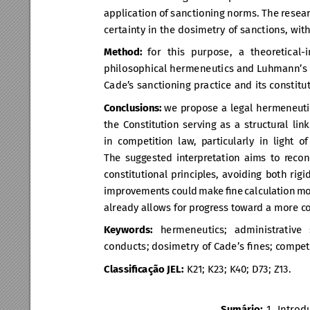
application of sanctioning norms. The r
esear
certainty in the dosimetry of sanctions, with
Method: 
for this purpose, a theor
etical-
philosophical hermeneutics and L
uhmann’s 
Cade’
s sanctioning practice and its c
onstitu
Conclusions: 
we propose a legal hermeneuti
the Constitution serving as a structur
al lin
in competition law
, particularly in light o
The suggested int
erpretation aims to r
econ
constitutional principl
es, avoiding both rig
improv
ements could mak
e ﬁne calcul
ation mo
alr
eady allows for pr
ogress t
oward a more c
o
Ke
ywords:
 hermeneutics; administr
ative
conducts; dosimetry of C
ade’s ﬁnes; c
ompeti
Classiﬁc
ação JEL:
 K2
1; K23; K
40; D73; Z
13.
Sumário: 
1. Introd