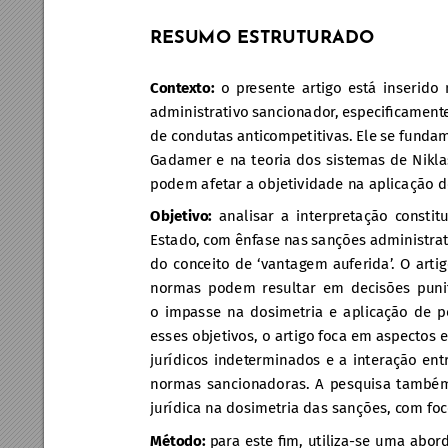
RESUMO ESTRUTURADO
Cont
exto:
 o pr
esente artigo está inserido 
administrativo sancionador
, especiﬁcament
de condutas antic
ompetitivas. Ele se funda
Gadamer e na teoria dos sist
emas de Nikl
podem afetar a objetividade na aplicação 
Objetivo:
 analisar a int
erpretação c
onstit
Estado, c
om ênfase nas sanções administrat
do conc
eito de ‘vantagem auferida’
. O arti
normas podem resultar em decisões puni
o impasse na dosimetria e aplicaç
ão de p
esses objetivos, o artigo f
oca em aspectos e
jurídicos indet
erminados e a interação ent
normas sancionadoras. A pesquisa também
jurídica na dosimetria das sanções, c
om foc
Método: 
p
ara est
e ﬁm, utiliza-se uma abor