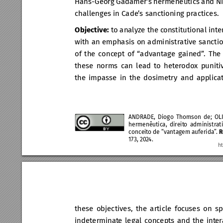
Hans-Georg Gadamer’
s hermeneutics and N
challenges in Cade
’s sanctioning practices.
Objective:
 to ana
lyze the c
onstitutional inte
with an emphasis on administrative sancti
of the conc
ept of “advantage gained”
. The
these norms can lead t
o heter
odox puniti
the impasse in the dosimetry and applicat
ANDRADE, Diogo Thomson de; OLI
hermenêutica, direit
o administrat
conceit
o de “vantagem auferida”
. 
R
173, 202
4.
ht
these objectives, the article foc
uses on sp
indeterminat
e legal concepts and the int
er