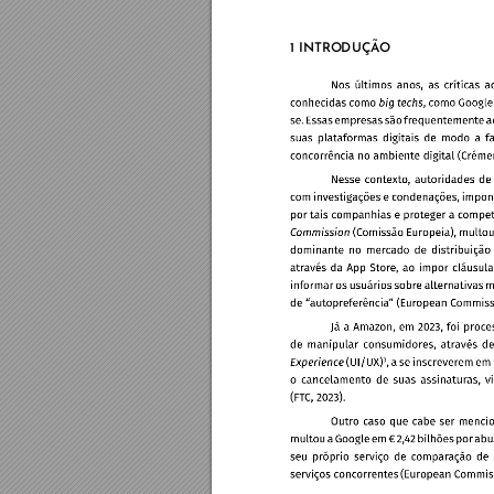
1 INTRO
DU
ÇÃ
O