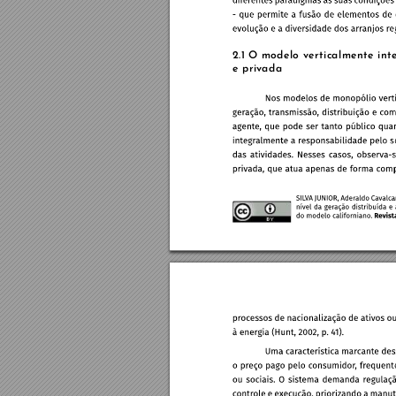
2
.
1
O
m
o
d
e
l
o
ve
r
t
i
c
a
l
m
e
n
t
e
i
n
t
e
p
r
i
va
d
a