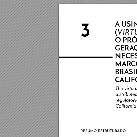
A
 USI
(
VIRT
O PR
Ó
GERA
NE
CE
MAR
C
BRASI
CALI
RESUMO ESTRUTURADO