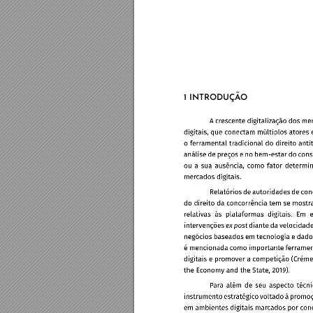
1 INTRO
DUÇÃ
O