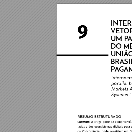
INTER
VET
O
UM P
DO M
UNIÃ
BRASI
P
A
GA
RESUMO ESTRUTURADO