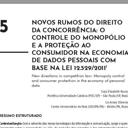
5
NO
V
OS RUMOS DO DIREIT
O 
D
A CONCORRÊNCIA: O 
CONTR
OLE DO MONOPÓLIO 
E A PR
O
TEÇÃ
O A
O 
CONSUMIDOR NA ECONOMIA
DE D
ADOS PESSO
AIS COM 
B
ASE NA LEI 12.529/2011
1
New directions in competition law: Monopoly control 
and consumer protection in the economy of personal 
data
Suzy Elizabeth K
oury
P
ontíca Univer
sidade Católic
a (PUC/SP) – São P
aulo/SP
, Br
asi
Lis Arr
ais Oliveir
Centr
o Universitário do P
ará (CE
SUP
A/P
A) – Belém/P
A, Bra
si
RESUMO ESTRUTURADO
Cont
extualizaç
ão: 
Com 
o advent
o 
das 
nova
s 
tecnologias 
da 
informação 
e 
comunicação
, 
surge 
o ques