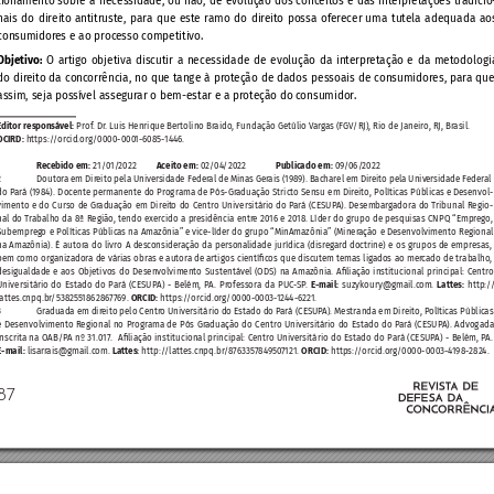
tionamento 
sobr
e 
a 
neces
sidade, 
ou 
não, 
de 
evolução 
dos 
conceit
os 
e 
das 
interpr
etações 
tr
adicio
nais 
do 
direito 
antitruste, 
par
a 
que 
este 
r
amo 
do 
dir
eito 
possa 
ofer
ecer 
uma 
tutela 
adequada 
ao
consumidor
es e ao proc
esso competitivo
.
Objetivo:
O 
artigo 
objetiva 
discutir 
a 
necessidade 
de 
evolução 
da 
interpr
etação 
e 
da 
metodologi
do 
dir
eito da 
conc
orrência, no 
que tange 
à prot
eção 
de dados 
pessoais de 
c
onsumidor
es, 
p
ar
a 
que
assim, seja pos
sível asseg
urar o bem-estar e a pr
oteção do c
onsumidor
. 
Edit
or respons
ável:
 P
rof
. Dr
. Luis Henrique Bertolino Br
aido, Fundação Getúlio V
arga
s (FGV
/RJ), Rio de Janeiro, R
J, Br
asil.
OCIRD:
 https:/
/
orcid.
org/0000-000
1-6085-
1446.
 
Rec
ebido em:
 21/
01/
2022 
Aceit
o em:
 02/04
/2022 
Public
ado em:
 09
/06/
2022
2 
Doutor
a em Dir
eito pela Univer
sidade Feder
al de 
Minas Ger
ais (198
9). Bacharel 
em Dir
eito pela Univ
ersidade F
edera
l 
do 
P
ar
á 
(
1984). 
Doc
ente permanente 
do 
P
r
ograma de 
P
ós-Gr
aduação 
Stricto Sensu 
em 
Dir
eito, 
P
olíticas Pública
s 
e Desenvol
-
vimento 
e do 
Curso 
de 
Gr
aduação 
em 
Direit
o 
do 
Centr
o 
Universitário do 
P
ar
á 
(CESUP
A). 
Desembarg
adora 
do 
T
ribunal 
Regio
-
nal 
do Tr
abalho da 
8ª 
Região, tendo 
exer
cido 
a 
pr
esidência 
entr
e 
20
16 
e 
20
18. 
Líder 
do 
grupo 
de pesquisas 
CNPQ 
“Empr
ego,
Subempreg
o 
e Políticas Públic
as na 
Amazônia” e vice-líder 
do grupo “MinAmazônia” 
(Miner
ação 
e Desenvolvimento Regional
na 
Amazônia). 
É 
autor
a 
do 
livro 
A 
desc
onsider
ação 
da 
persona
lidade 
jurídica 
(disr
egar
d 
doctrine) 
e 
os 
grupos 
de 
empresas,
bem 
c
omo 
organiz
ador
a 
de várias obras e 
autor
a 
de artigos 
cientíc
os 
que discutem temas 
lig
ados 
ao 
mer
cado 
de trabalho
,
desigualdade 
e 
aos 
Objetivos 
do 
Desenvolvimento 
Sustentá
vel 
(ODS) 
na 
Amazônia. 
Aliação 
institucional 
principal: 
Centro
Universitário 
do 
Estado 
do 
Par
á 
(CESUP
A) 
- 
Belém, 
P
A. 
Pr
ofessora 
da 
PUC
-SP
. 
E-mail:
 suzykoury@gmail.c
om. 
Lattes:
 http:/
lattes.cnpq.br
/538255
18628677
69. 
ORCID: 
https:/
/
orcid.or
g/0000-0003-
1244-622
1.
3 
Gr
aduada em dir
eito pelo Centr
o Universitário do 
Estado do P
ará (CESUP
A). Mestranda em 
Direit
o, P
olíticas Públic
as
e 
Desenvolvimento Regional 
no 
Pr
ogr
ama 
de 
Pós 
Gr
aduação 
do 
Centro 
Univer
sitário 
do 
Estado 
do 
P
ará 
(CESUP
A). 
Advogada
inscrita 
na 
OAB/P
A 
nº 
31.
017. 
Aliação 
institucional 
principal: 
Centr
o 
Universitário 
do 
Estado 
do 
P
ará 
(CESUP
A) 
- 
Belém, 
P
A.
E-mail: 
lisarr
ais@gmail.com. 
Latt
es: 
http:/
/lattes.cnpq.br
/8
76
3357
84950
7121. 
ORCID: 
https:/
/
orcid.or
g/0000-0003-
4
198-
282
4.
87