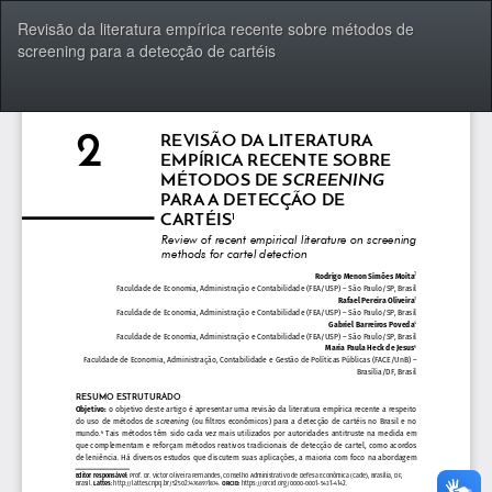
Voltar
Revisão da literatura empírica recente sobre métodos de
aos
screening para a detecção de cartéis
Detalhes
do
Artigo
Bai
Ba
P