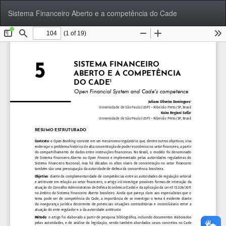
Voltar
Bai
Ba
Sistema Financeiro Aberto e a competência do Cade
aos
P
Detalhes
do
Artigo