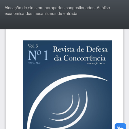
Voltar
Alocação de slots em aeroportos congestionados: Análise
aos
econômica dos mecanismos de entrada
Detalhes
do
Artigo
Bai
Ba
P