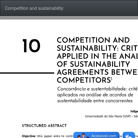
Voltar
Competition and sustainability:
aos
Detalhes
do
Artigo