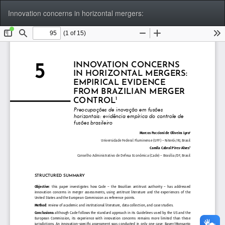
Voltar
Bai
Ba
Innovation concerns in horizontal mergers:
aos
P
Detalhes
do
Artigo