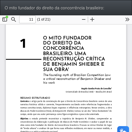
Voltar
Bai
Ba
O mito fundador do direito da concorrência brasileiro:
aos
P
Detalhes
do
Artigo