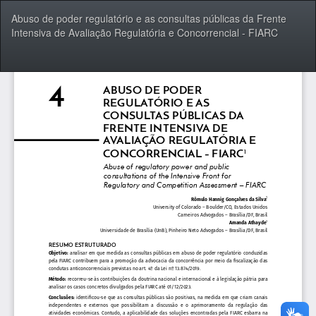
Voltar
Abuso de poder regulatório e as consultas públicas da Frente
aos
Intensiva de Avaliação Regulatória e Concorrencial - FIARC
Detalhes
do
Artigo
Bai
Ba
P