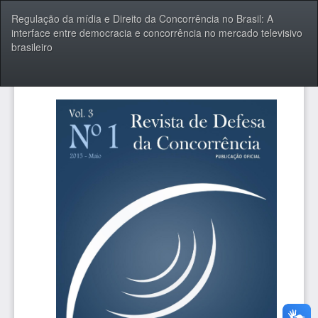
Voltar
Regulação da mídia e Direito da Concorrência no Brasil: A
aos
interface entre democracia e concorrência no mercado televisivo
Detalhes
brasileiro
do
Artigo
Bai
Ba
P