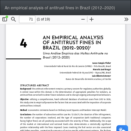
Voltar
Bai
Ba
An empirical analysis of antitrust fines in Brazil (2012–2020)
aos
P
Detalhes
do
Artigo