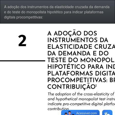
Voltar
A adoção dos instrumentos da elasticidade cruzada da demanda
aos
e do teste do monopolista hipotético para indicar plataformas
Detalhes
digitais procompetitivas:
do
Artigo