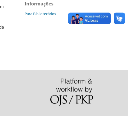
Informações
om
Para Bibliotecários
 da