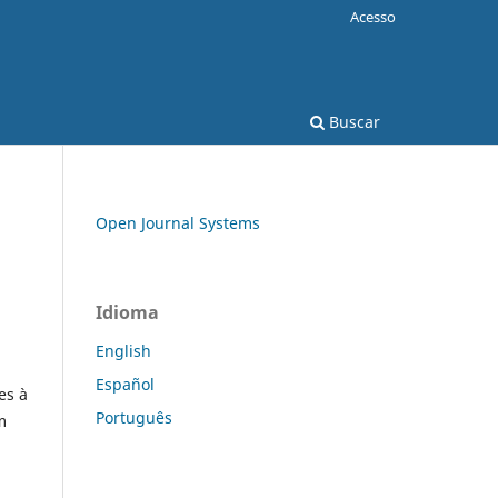
Acesso
Buscar
Open Journal Systems
Idioma
English
Español
es à
Português
m