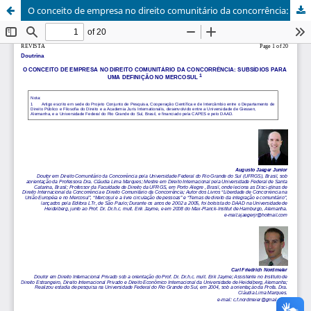
O conceito de empresa no direito comunitário da concorrência: