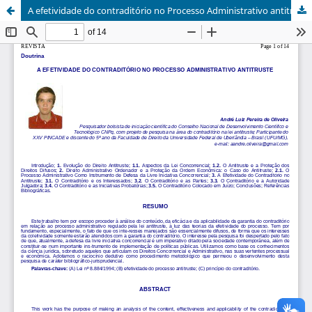
A efetividade do contraditório no Processo Administrativo antitruste