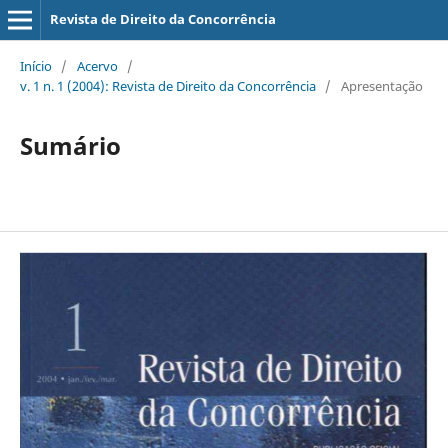
Revista de Direito da Concorrência
Início
/
Acervo
/
v. 1 n. 1 (2004): Revista de Direito da Concorrência
/
Apresentação
Sumário