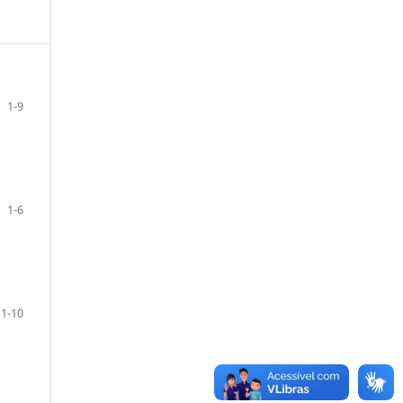
1-9
1-6
1-10