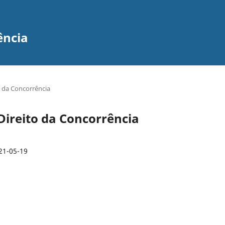
ência
to da Concorrência
e Direito da Concorrência
21-05-19