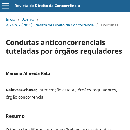
Revista de Direito da Concorrência
Início
/
Acervo
/
v. 24 n. 2 (2011): Revista de Direito da Concorrência
/
Doutrinas
Condutas anticoncorrenciais
tuteladas por órgãos reguladores
Mariana Almeida Kato
Palavras-chave:
intervenção estatal, órgãos reguladores,
órgão concorrencial
Resumo
O tema das diferenças e intercâmbios possíveis entre