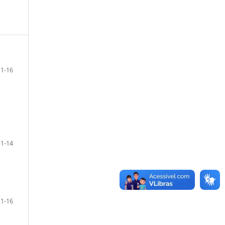
1-16
1-14
1-16