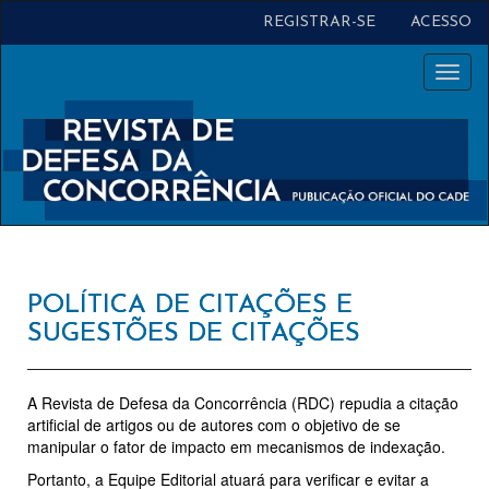
Navegação
REGISTRAR-SE
ACESSO
Principal
Conteúdo
Toggl
principal
naviga
Barra
Lateral
POLÍTICA DE CITAÇÕES E
SUGESTÕES DE CITAÇÕES
A Revista de Defesa da Concorrência (RDC) repudia a citação
artificial de artigos ou de autores com o objetivo de se
manipular o fator de impacto em mecanismos de indexação.
Portanto, a Equipe Editorial atuará para verificar e evitar a