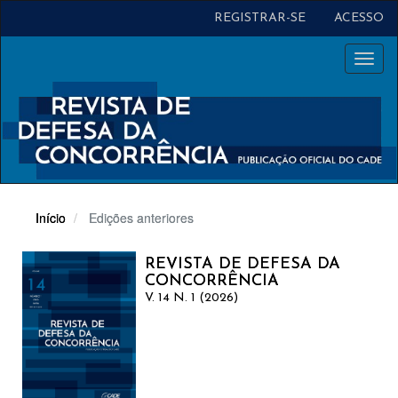
Navegação
REGISTRAR-SE
ACESSO
Principal
Conteúdo
Toggl
principal
naviga
Barra
Lateral
Início
Edições anteriores
REVISTA DE DEFESA DA
CONCORRÊNCIA
V. 14 N. 1 (2026)