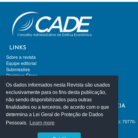
LINKS
Sobre a revista
Equipe editorial
Submissões
Diretrizes Éticas
Contato
Os dados informados nesta Revista são usados
Revista de Direito da Concorrência
exclusivamente para os fins desta publicação,
Revista de Direito Econômico
não sendo disponibilizados para outras
REVISTA DE DEFESA DA CONCORRÊNCIA
finalidades ou a terceiros, de acordo com o que
determina a Lei Geral de Proteção de Dados
ISSN-L 2318-2253
SEPN 515 Conjunto D, Lote 4, Ed. Carlos Taurisano Cep: 70770-
Pessoais.
Learn more
504 - Brasília/Distrito Federal, Brasil.
+55 61 3031-1283