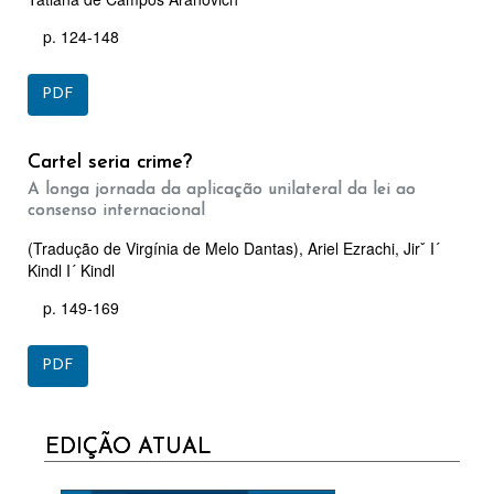
p. 124-148
PDF
Cartel seria crime?
A longa jornada da aplicação unilateral da lei ao
consenso internacional
(Tradução de Virgínia de Melo Dantas), Ariel Ezrachi, Jirˇ I´
Kindl I´ Kindl
p. 149-169
PDF
CURRENT
EDIÇÃO ATUAL