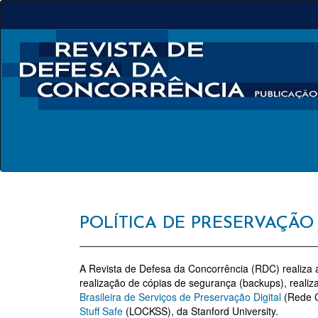
Navegação
Principal
Conteúdo
principal
Barra
Lateral
POLÍTICA DE PRESERVAÇÃO 
A Revista de Defesa da Concorrência (RDC) realiza a
realização de cópias de segurança (backups), realiz
Brasileira de Serviços de Preservação Digital
(Rede C
Stuff Safe
(LOCKSS), da Stanford University.