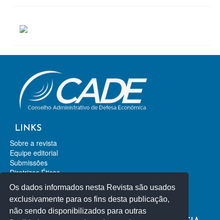
ACESSOS
LINKS
Sobre a revista
Equipe editorial
Submissões
Diretrizes Éticas
Contato
Os dados informados nesta Revista são usados
Revista de Direito da Concorrência
exclusivamente para os fins desta publicação,
Revista de Direito Econômico
não sendo disponibilizados para outras