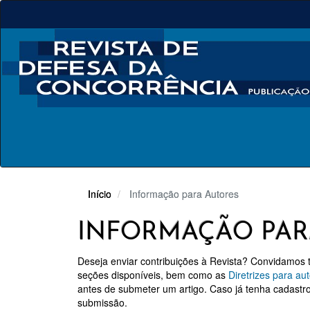
Navegação
Principal
Conteúdo
principal
Barra
Lateral
Início
Informação para Autores
INFORMAÇÃO PAR
Deseja enviar contribuições à Revista? Convidamos 
seções disponíveis, bem como as
Diretrizes para au
antes de submeter um artigo. Caso já tenha cadastr
submissão.