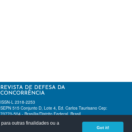
REVISTA DE DEFESA DA
CONCORRÊNCIA
ISSN-L 2318-2253
SEPN 515 Conjunto D, Lote 4, Ed. Carlos Taurisano Cep:
70770-504 - Brasília/Distrito Federal, Brasil.
+55 61 3031-1283
para outras finalidades ou a
revista@cade.gov.br
Got it!