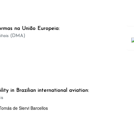
ormas na União Europeia:
A
itais (DMA)
ty in Brazilian international aviation:
is
Tomás de Siervi Barcellos