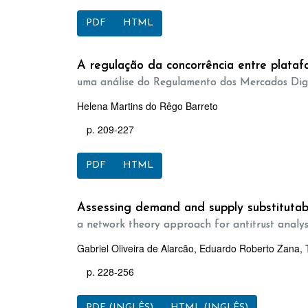
PDF
HTML
A regulação da concorrência entre plataf
uma análise do Regulamento dos Mercados Dig
Helena Martins do Rêgo Barreto
p. 209-227
PDF
HTML
Assessing demand and supply substitutabili
a network theory approach for antitrust analys
Gabriel Oliveira de Alarcão, Eduardo Roberto Zana, 
p. 228-256
PDF (INGLÊS)
HTML (INGLÊS)