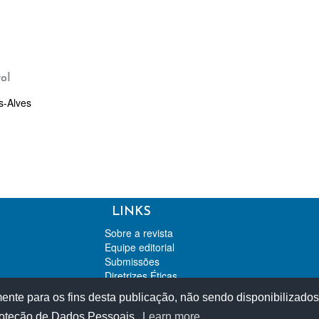
ol
s-Alves
LINKS
Sobre a revista
Equipe editorial
Submissões
Diretrizes Éticas
Contato
te para os fins desta publicação, não sendo disponibilizados 
Revista de Direito da Concorrência
Proteção de Dados Pessoais.
Learn more
Revista de Direito Econômico