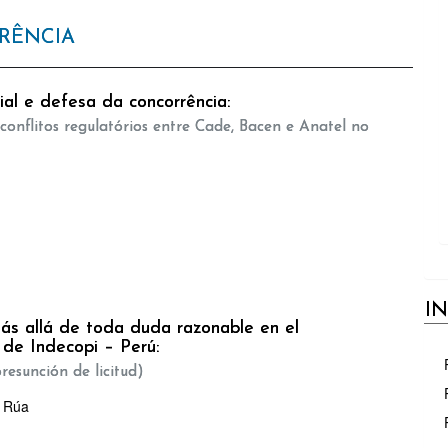
RRÊNCIA
ial e defesa da concorrência:
onflitos regulatórios entre Cade, Bacen e Anatel no
I
ás allá de toda duda razonable en el
 de Indecopi – Perú:
resunción de licitud)
e Rúa