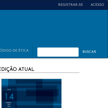
REGISTRAR-SE
ACESSO
ÓDIGO DE ÉTICA
BUSCAR
URRENT
EDIÇÃO ATUAL