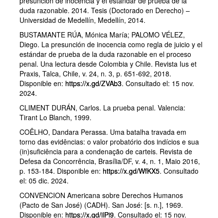
presunción de inocencia y el estándar de prueba de la
duda razonable. 2014. Tesis (Doctorado en Derecho) –
Universidad de Medellín, Medellín, 2014.
BUSTAMANTE RÚA, Mónica María; PALOMO VÉLEZ,
Diego. La presunción de inocencia como regla de juicio y el
estándar de prueba de la duda razonable en el proceso
penal. Una lectura desde Colombia y Chile. Revista Ius et
Praxis, Talca, Chile, v. 24, n. 3, p. 651-692, 2018.
Disponible en:
https://x.gd/ZVAb3
. Consultado el: 15 nov.
2024.
CLIMENT DURÁN, Carlos. La prueba penal. Valencia:
Tirant Lo Blanch, 1999.
COÊLHO, Dandara Perassa. Uma batalha travada em
torno das evidências: o valor probatório dos indícios e sua
(in)suficiência para a condenação de carteis. Revista de
Defesa da Concorrência, Brasília/DF, v. 4, n. 1, Maio 2016,
p. 153-184. Disponible en:
https://x.gd/WfKX5
. Consultado
el: 05 dic. 2024.
CONVENCION Americana sobre Derechos Humanos
(Pacto de San José) (CADH). San José: [s. n.], 1969.
Disponible en:
https://x.gd/ilPi9
. Consultado el: 15 nov.