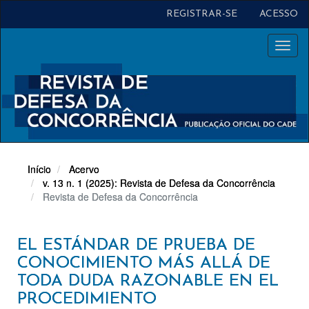
Navegação
REGISTRAR-SE
ACESSO
Principal
Conteúdo
Toggl
principal
naviga
Barra
Lateral
Início
Acervo
v. 13 n. 1 (2025): Revista de Defesa da Concorrência
Revista de Defesa da Concorrência
EL ESTÁNDAR DE PRUEBA DE
CONOCIMIENTO MÁS ALLÁ DE
TODA DUDA RAZONABLE EN EL
PROCEDIMIENTO