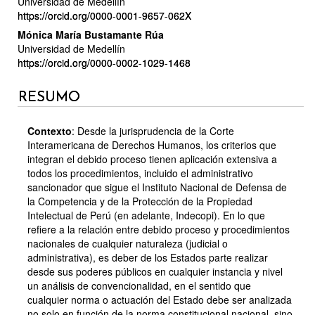
Universidad de Medellín
DO
https://orcid.org/0000-0001-9657-062X
ARTIGO
Mónica María Bustamante Rúa
Universidad de Medellín
PRINCIPAL
https://orcid.org/0000-0002-1029-1468
RESUMO
Contexto
: Desde la jurisprudencia de la Corte
Interamericana de Derechos Humanos, los criterios que
integran el debido proceso tienen aplicación extensiva a
todos los procedimientos, incluido el administrativo
sancionador que sigue el Instituto Nacional de Defensa de
la Competencia y de la Protección de la Propiedad
Intelectual de Perú (en adelante, Indecopi). En lo que
refiere a la relación entre debido proceso y procedimientos
nacionales de cualquier naturaleza (judicial o
administrativa), es deber de los Estados parte realizar
desde sus poderes públicos en cualquier instancia y nivel
un análisis de convencionalidad, en el sentido que
cualquier norma o actuación del Estado debe ser analizada
no solo en función de la norma constitucional nacional, sino