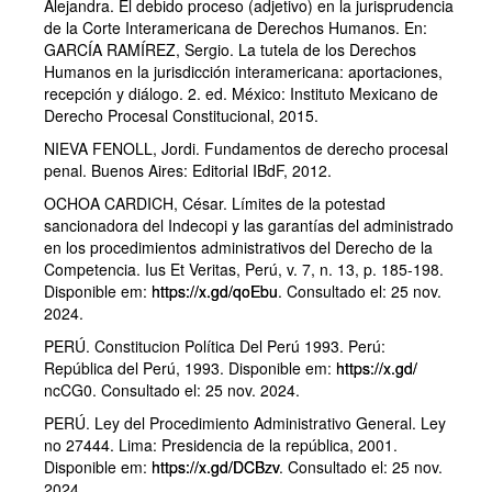
Alejandra. El debido proceso (adjetivo) en la jurisprudencia
de la Corte Interamericana de Derechos Humanos. En:
GARCÍA RAMÍREZ, Sergio. La tutela de los Derechos
Humanos en la jurisdicción interamericana: aportaciones,
recepción y diálogo. 2. ed. México: Instituto Mexicano de
Derecho Procesal Constitucional, 2015.
NIEVA FENOLL, Jordi. Fundamentos de derecho procesal
penal. Buenos Aires: Editorial IBdF, 2012.
OCHOA CARDICH, César. Límites de la potestad
sancionadora del Indecopi y las garantías del administrado
en los procedimientos administrativos del Derecho de la
Competencia. Ius Et Veritas, Perú, v. 7, n. 13, p. 185-198.
Disponible em:
https://x.gd/qoEbu
. Consultado el: 25 nov.
2024.
PERÚ. Constitucion Política Del Perú 1993. Perú:
República del Perú, 1993. Disponible em:
https://x.gd/
ncCG0. Consultado el: 25 nov. 2024.
PERÚ. Ley del Procedimiento Administrativo General. Ley
no 27444. Lima: Presidencia de la república, 2001.
Disponible em:
https://x.gd/DCBzv
. Consultado el: 25 nov.
2024