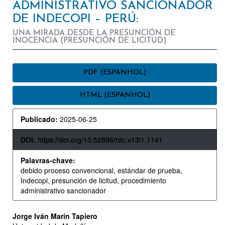
ADMINISTRATIVO SANCIONADOR
DE INDECOPI – PERÚ:
UNA MIRADA DESDE LA PRESUNCIÓN DE
INOCENCIA (PRESUNCIÓN DE LICITUD)
BARRA
PDF (ESPANHOL)
LATERAL
HTML (ESPANHOL)
DE
ARTIGOS
Publicado:
2025-06-25
DOI:
https://doi.org/10.52896/rdc.v13i1.1141
Palavras-chave:
debido proceso convencional, estándar de prueba,
Indecopi, presunción de licitud, procedimiento
administrativo sancionador
CONTEÚDO
Jorge Iván Marín Tapiero