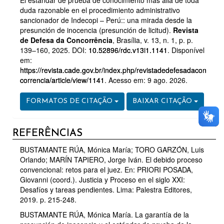
duda razonable en el procedimiento administrativo
sancionador de Indecopi – Perú:: una mirada desde la
presunción de inocencia (presunción de licitud).
Revista
de Defesa da Concorrência
, Brasília, v. 13, n. 1, p. p.
139–160, 2025. DOI:
10.52896/rdc.v13i1.1141
. Disponível
em:
https://revista.cade.gov.br/index.php/revistadedefesadacon
correncia/article/view/1141
. Acesso em: 9 ago. 2026.
FORMATOS DE CITAÇÃO
BAIXAR CITAÇÃO
REFERÊNCIAS
BUSTAMANTE RÚA, Mónica María; TORO GARZÓN, Luis
Orlando; MARÍN TAPIERO, Jorge Iván. El debido proceso
convencional: retos para el juez. En: PRIORI POSADA,
Giovanni (coord.). Justicia y Proceso en el siglo XXI:
Desafíos y tareas pendientes. Lima: Palestra Editores,
2019. p. 215-248.
BUSTAMANTE RÚA, Mónica María. La garantía de la