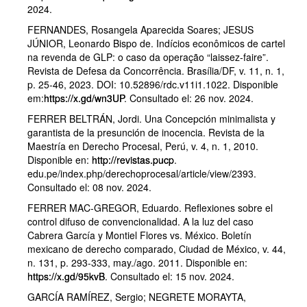
2024.
FERNANDES, Rosangela Aparecida Soares; JESUS
JÚNIOR, Leonardo Bispo de. Indícios econômicos de cartel
na revenda de GLP: o caso da operação “laissez-faire”.
Revista de Defesa da Concorrência. Brasília/DF, v. 11, n. 1,
p. 25-46, 2023. DOI: 10.52896/rdc.v11i1.1022. Disponible
em:
https://x.gd/wn3UP
. Consultado el: 26 nov. 2024.
FERRER BELTRÁN, Jordi. Una Concepción minimalista y
garantista de la presunción de inocencia. Revista de la
Maestría en Derecho Procesal, Perú, v. 4, n. 1, 2010.
Disponible en:
http://revistas.pucp
.
edu.pe/index.php/derechoprocesal/article/view/2393.
Consultado el: 08 nov. 2024.
FERRER MAC-GREGOR, Eduardo. Reflexiones sobre el
control difuso de convencionalidad. A la luz del caso
Cabrera García y Montiel Flores vs. México. Boletín
mexicano de derecho comparado, Ciudad de México, v. 44,
n. 131, p. 293-333, may./ago. 2011. Disponible en:
https://x.gd/95kvB
. Consultado el: 15 nov. 2024.
GARCÍA RAMÍREZ, Sergio; NEGRETE MORAYTA,