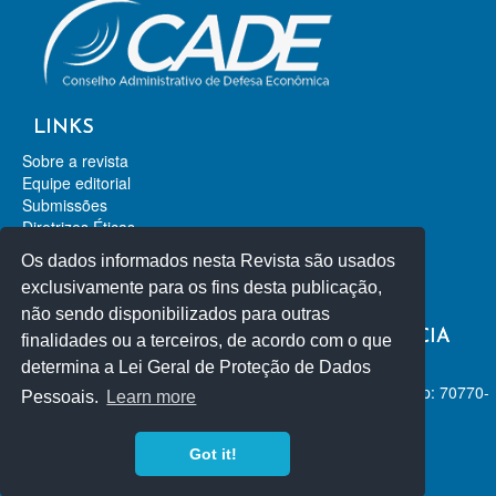
LINKS
Sobre a revista
Equipe editorial
Submissões
Diretrizes Éticas
Contato
Os dados informados nesta Revista são usados
Revista de Direito da Concorrência
exclusivamente para os fins desta publicação,
Revista de Direito Econômico
não sendo disponibilizados para outras
REVISTA DE DEFESA DA CONCORRÊNCIA
finalidades ou a terceiros, de acordo com o que
determina a Lei Geral de Proteção de Dados
ISSN-L 2318-2253
SEPN 515 Conjunto D, Lote 4, Ed. Carlos Taurisano Cep: 70770-
Pessoais.
Learn more
504 - Brasília/Distrito Federal, Brasil.
+55 61 3031-1283
Got it!
revista@cade.gov.br