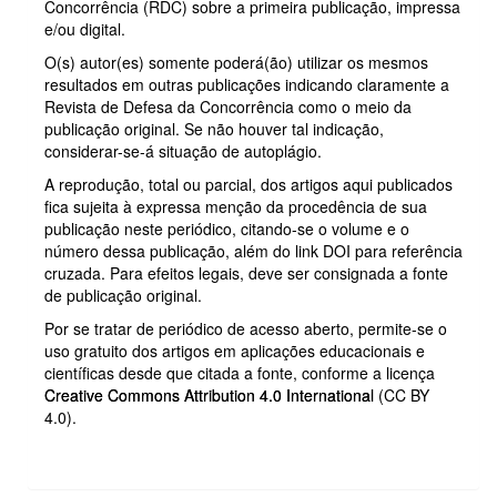
Concorrência (RDC) sobre a primeira publicação, impressa
e/ou digital.
O(s) autor(es) somente poderá(ão) utilizar os mesmos
resultados em outras publicações indicando claramente a
Revista de Defesa da Concorrência como o meio da
publicação original. Se não houver tal indicação,
considerar-se-á situação de autoplágio.
A reprodução, total ou parcial, dos artigos aqui publicados
fica sujeita à expressa menção da procedência de sua
publicação neste periódico, citando-se o volume e o
número dessa publicação, além do link DOI para referência
cruzada. Para efeitos legais, deve ser consignada a fonte
de publicação original.
Por se tratar de periódico de acesso aberto, permite-se o
uso gratuito dos artigos em aplicações educacionais e
científicas desde que citada a fonte, conforme a licença
Creative Commons Attribution 4.0 International
(CC BY
4.0).