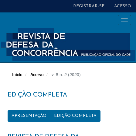
Navegação
REGISTRAR-SE
ACESSO
Principal
Conteúdo
Toggl
principal
naviga
Barra
Lateral
Início
Acervo
v. 8 n. 2 (2020)
EDIÇÃO COMPLETA
APRESENTAÇÃO
EDIÇÃO COMPLETA