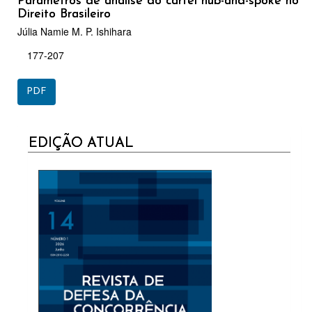
Parâmetros de análise do cartel hub-and-spoke no
Direito Brasileiro
Júlia Namie M. P. Ishihara
177-207
PDF
CURRENT
EDIÇÃO ATUAL