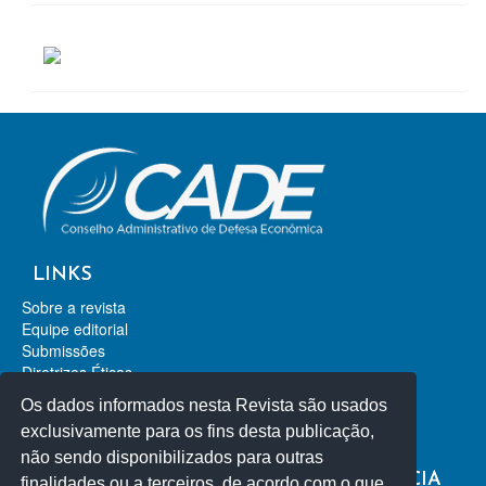
ACESSOS
LINKS
Sobre a revista
Equipe editorial
Submissões
Diretrizes Éticas
Contato
Os dados informados nesta Revista são usados
Revista de Direito da Concorrência
exclusivamente para os fins desta publicação,
Revista de Direito Econômico
não sendo disponibilizados para outras
REVISTA DE DEFESA DA CONCORRÊNCIA
finalidades ou a terceiros, de acordo com o que