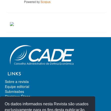
ACESSOS
LINKS
Sobre a revista
Equipe editorial
Submissões
Diretrizes Éticas
Contato
Os dados informados nesta Revista são usados
Revista de Direito da Concorrência
exclusivamente para os fins desta publicação,