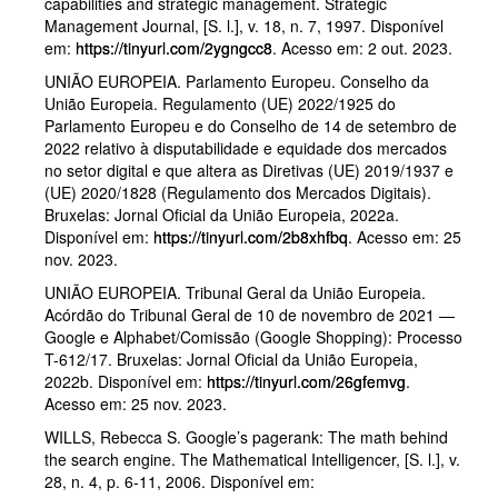
capabilities and strategic management. Strategic
Management Journal, [S. l.], v. 18, n. 7, 1997. Disponível
em:
https://tinyurl.com/2ygngcc8
. Acesso em: 2 out. 2023.
UNIÃO EUROPEIA. Parlamento Europeu. Conselho da
União Europeia. Regulamento (UE) 2022/1925 do
Parlamento Europeu e do Conselho de 14 de setembro de
2022 relativo à disputabilidade e equidade dos mercados
no setor digital e que altera as Diretivas (UE) 2019/1937 e
(UE) 2020/1828 (Regulamento dos Mercados Digitais).
Bruxelas: Jornal Oficial da União Europeia, 2022a.
Disponível em:
https://tinyurl.com/2b8xhfbq
. Acesso em: 25
nov. 2023.
UNIÃO EUROPEIA. Tribunal Geral da União Europeia.
Acórdão do Tribunal Geral de 10 de novembro de 2021 —
Google e Alphabet/Comissão (Google Shopping): Processo
T-612/17. Bruxelas: Jornal Oficial da União Europeia,
2022b. Disponível em:
https://tinyurl.com/26gfemvg
.
Acesso em: 25 nov. 2023.
WILLS, Rebecca S. Google’s pagerank: The math behind
the search engine. The Mathematical Intelligencer, [S. l.], v.
28, n. 4, p. 6-11, 2006. Disponível em: