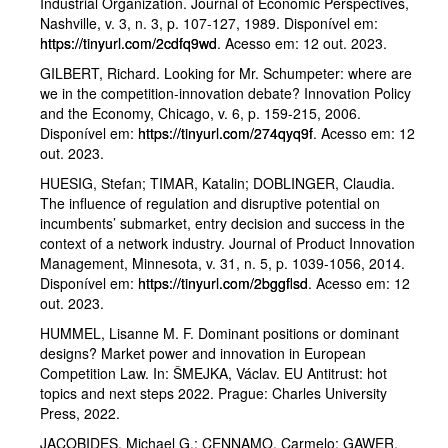
Industrial Organization. Journal of Economic Perspectives,
Nashville, v. 3, n. 3, p. 107-127, 1989. Disponível em:
https://tinyurl.com/2cdfq9wd
. Acesso em: 12 out. 2023.
GILBERT, Richard. Looking for Mr. Schumpeter: where are
we in the competition-innovation debate? Innovation Policy
and the Economy, Chicago, v. 6, p. 159-215, 2006.
Disponível em:
https://tinyurl.com/274qyq9f
. Acesso em: 12
out. 2023.
HUESIG, Stefan; TIMAR, Katalin; DOBLINGER, Claudia.
The influence of regulation and disruptive potential on
incumbents’ submarket, entry decision and success in the
context of a network industry. Journal of Product Innovation
Management, Minnesota, v. 31, n. 5, p. 1039-1056, 2014.
Disponível em:
https://tinyurl.com/2bggflsd
. Acesso em: 12
out. 2023.
HUMMEL, Lisanne M. F. Dominant positions or dominant
designs? Market power and innovation in European
Competition Law. In: ŠMEJKA, Václav. EU Antitrust: hot
topics and next steps 2022. Prague: Charles University
Press, 2022.
JACOBIDES, Michael G.; CENNAMO, Carmelo; GAWER,