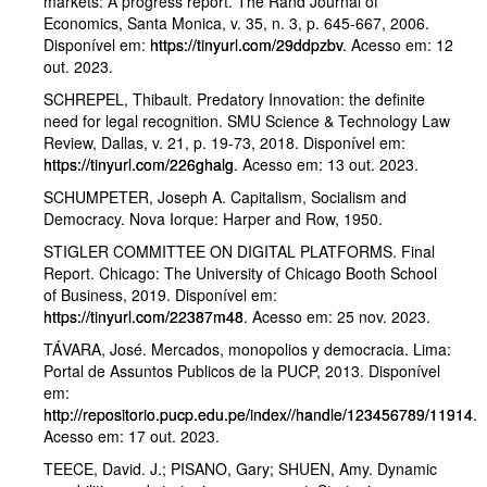
markets: A progress report. The Rand Journal of
Economics, Santa Monica, v. 35, n. 3, p. 645-667, 2006.
Disponível em:
https://tinyurl.com/29ddpzbv
. Acesso em: 12
out. 2023.
SCHREPEL, Thibault. Predatory Innovation: the definite
need for legal recognition. SMU Science & Technology Law
Review, Dallas, v. 21, p. 19-73, 2018. Disponível em:
https://tinyurl.com/226ghalg
. Acesso em: 13 out. 2023.
SCHUMPETER, Joseph A. Capitalism, Socialism and
Democracy. Nova Iorque: Harper and Row, 1950.
STIGLER COMMITTEE ON DIGITAL PLATFORMS. Final
Report. Chicago: The University of Chicago Booth School
of Business, 2019. Disponível em:
https://tinyurl.com/22387m48
. Acesso em: 25 nov. 2023.
TÁVARA, José. Mercados, monopolios y democracia. Lima:
Portal de Assuntos Publicos de la PUCP, 2013. Disponível
em:
http://repositorio.pucp.edu.pe/index//handle/123456789/11914
.
Acesso em: 17 out. 2023.
TEECE, David. J.; PISANO, Gary; SHUEN, Amy. Dynamic