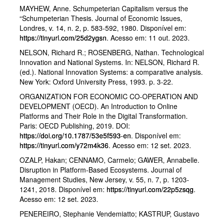
MAYHEW, Anne. Schumpeterian Capitalism versus the
“Schumpeterian Thesis. Journal of Economic Issues,
Londres, v. 14, n. 2, p. 583-592, 1980. Disponível em:
https://tinyurl.com/25d2ygsn
. Acesso em: 11 out. 2023.
NELSON, Richard R.; ROSENBERG, Nathan. Technological
Innovation and National Systems. In: NELSON, Richard R.
(ed.). National Innovation Systems: a comparative analysis.
New York: Oxford University Press, 1993. p. 3-22.
ORGANIZATION FOR ECONOMIC CO-OPERATION AND
DEVELOPMENT (OECD). An Introduction to Online
Platforms and Their Role in the Digital Transformation.
Paris: OECD Publishing, 2019. DOI:
https://doi.org/10.1787/53e5f593-en
. Disponível em:
https://tinyurl.com/y72m4k36
. Acesso em: 12 set. 2023.
OZALP, Hakan; CENNAMO, Carmelo; GAWER, Annabelle.
Disruption in Platform-Based Ecosystems. Journal of
Management Studies, New Jersey, v. 55, n. 7, p. 1203-
1241, 2018. Disponível em:
https://tinyurl.com/22p5zsqg
.
Acesso em: 12 set. 2023.
PENEREIRO, Stephanie Vendemiatto; KASTRUP, Gustavo