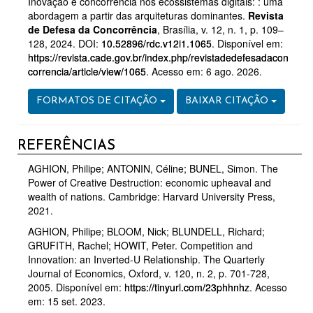
Inovação e concorrência nos ecossistemas digitais: : uma
abordagem a partir das arquiteturas dominantes.
Revista
de Defesa da Concorrência
, Brasília, v. 12, n. 1, p. 109–
128, 2024. DOI:
10.52896/rdc.v12i1.1065
. Disponível em:
https://revista.cade.gov.br/index.php/revistadedefesadacon
correncia/article/view/1065
. Acesso em: 6 ago. 2026.
FORMATOS DE CITAÇÃO
BAIXAR CITAÇÃO
REFERÊNCIAS
AGHION, Philipe; ANTONIN, Céline; BUNEL, Simon. The
Power of Creative Destruction: economic upheaval and
wealth of nations. Cambridge: Harvard University Press,
2021.
AGHION, Philipe; BLOOM, Nick; BLUNDELL, Richard;
GRUFITH, Rachel; HOWIT, Peter. Competition and
Innovation: an Inverted-U Relationship. The Quarterly
Journal of Economics, Oxford, v. 120, n. 2, p. 701-728,
2005. Disponível em:
https://tinyurl.com/23phhnhz
. Acesso
em: 15 set. 2023.