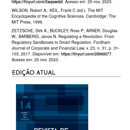
https://tinyurl.com/2aqswdsf
. Acesso em: 25 nov. 2023.
WILSON, Robert A.; KEIL, Frank C (ed.). The MIT
Encyclopedia of the Cognitive Sciences. Cambridge: The
MIT Press, 1999.
ZETZSCHE, Dirk A.; BUCKLEY, Ross P.; ARNER, Douglas
W.; BARBERIS, Janos N. Regulating a Revolution: From
Regulatory Sandboxes to Smart Regulation. Fordham
Journal of Corporate and Financial Law, v. 23, n. 31, p. 31-
103, 2017. Disponível em:
https://tinyurl.com/26kkfd77
.
Acesso em: 25 nov. 2023.
CURRENT
EDIÇÃO ATUAL