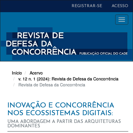
Navegação
REGISTRAR-SE
ACESSO
Principal
Conteúdo
Toggl
principal
naviga
Barra
Lateral
Início
Acervo
v. 12 n. 1 (2024): Revista de Defesa da Concorrência
Revista de Defesa da Concorrência
INOVAÇÃO E CONCORRÊNCIA
NOS ECOSSISTEMAS DIGITAIS:
UMA ABORDAGEM A PARTIR DAS ARQUITETURAS
DOMINANTES