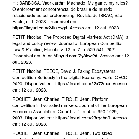
H.; BARBOSA, Vitor Jardim Machado. My game, my rules?
O enforcement concorrencial do brasil e do mundo
relacionado ao selfpreferencing. Revista do IBRAC, São
Paulo, n. 1, 2023. Disponível em:
https://tinyurl.com/24kkpvg4
. Acesso em: 12 out. 2023.
PETIT, Nicolas. The Proposed Digital Markets Act (DMA): a
legal and policy review. Journal of European Competition
Law & Practice, Fiesole, v. 12, n. 7, p. 529-541, 2021.
Disponível em:
https://tinyurl.com/2y8bwl2d
. Acesso em: 12
out. 2023.
PETIT, Nicolas; TEECE, David J. Taking Ecosystems
Competition Seriously in the Digital Economy. Paris: OECD,
2020. Disponível em:
https://tinyurl.com/22x72dxx
. Acesso
em: 12 out. 2023.
ROCHET, Jean-Charles; TIROLE, Jean. Platform
competition in two-sided markets. Journal of the European
Economic Association, Oxford, v. 1, n. 4, p. 990-1029,
2003. Disponível em:
https://tinyurl.com/23rqeho9
. Acesso
em: 12 out. 2023.
ROCHET, Jean-Charles; TIROLE, Jean. Two-sided