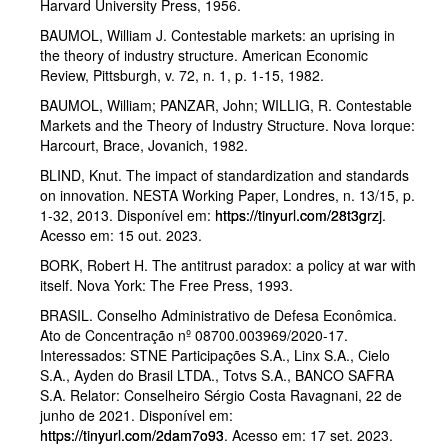
Harvard University Press, 1956.
BAUMOL, William J. Contestable markets: an uprising in
the theory of industry structure. American Economic
Review, Pittsburgh, v. 72, n. 1, p. 1-15, 1982.
BAUMOL, William; PANZAR, John; WILLIG, R. Contestable
Markets and the Theory of Industry Structure. Nova Iorque:
Harcourt, Brace, Jovanich, 1982.
BLIND, Knut. The impact of standardization and standards
on innovation. NESTA Working Paper, Londres, n. 13/15, p.
1-32, 2013. Disponível em:
https://tinyurl.com/28t3grzj
.
Acesso em: 15 out. 2023.
BORK, Robert H. The antitrust paradox: a policy at war with
itself. Nova York: The Free Press, 1993.
BRASIL. Conselho Administrativo de Defesa Econômica.
Ato de Concentração nº 08700.003969/2020-17.
Interessados: STNE Participações S.A., Linx S.A., Cielo
S.A., Ayden do Brasil LTDA., Totvs S.A., BANCO SAFRA
S.A. Relator: Conselheiro Sérgio Costa Ravagnani, 22 de
junho de 2021. Disponível em:
https://tinyurl.com/2dam7o93
. Acesso em: 17 set. 2023.