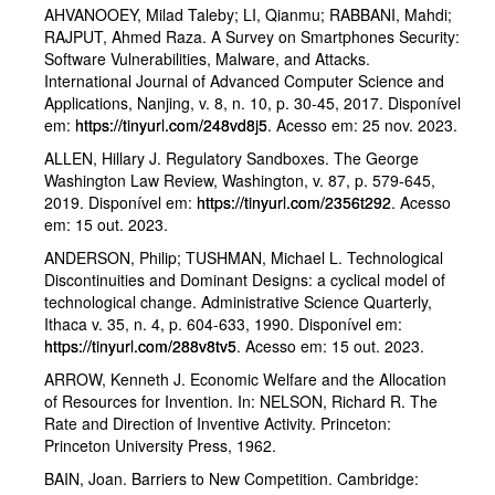
AHVANOOEY, Milad Taleby; LI, Qianmu; RABBANI, Mahdi;
RAJPUT, Ahmed Raza. A Survey on Smartphones Security:
Software Vulnerabilities, Malware, and Attacks.
International Journal of Advanced Computer Science and
Applications, Nanjing, v. 8, n. 10, p. 30-45, 2017. Disponível
em:
https://tinyurl.com/248vd8j5
. Acesso em: 25 nov. 2023.
ALLEN, Hillary J. Regulatory Sandboxes. The George
Washington Law Review, Washington, v. 87, p. 579-645,
2019. Disponível em:
https://tinyurl.com/2356t292
. Acesso
em: 15 out. 2023.
ANDERSON, Philip; TUSHMAN, Michael L. Technological
Discontinuities and Dominant Designs: a cyclical model of
technological change. Administrative Science Quarterly,
Ithaca v. 35, n. 4, p. 604-633, 1990. Disponível em:
https://tinyurl.com/288v8tv5
. Acesso em: 15 out. 2023.
ARROW, Kenneth J. Economic Welfare and the Allocation
of Resources for Invention. In: NELSON, Richard R. The
Rate and Direction of Inventive Activity. Princeton:
Princeton University Press, 1962.
BAIN, Joan. Barriers to New Competition. Cambridge: