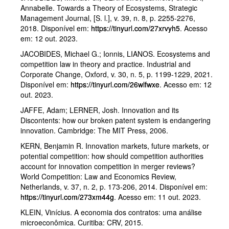
Annabelle. Towards a Theory of Ecosystems, Strategic
Management Journal, [S. l.], v. 39, n. 8, p. 2255-2276,
2018. Disponível em:
https://tinyurl.com/27xrvyh5
. Acesso
em: 12 out. 2023.
JACOBIDES, Michael G.; Ionnis, LIANOS. Ecosystems and
competition law in theory and practice. Industrial and
Corporate Change, Oxford, v. 30, n. 5, p. 1199-1229, 2021.
Disponível em:
https://tinyurl.com/26wlfwxe
. Acesso em: 12
out. 2023.
JAFFE, Adam; LERNER, Josh. Innovation and its
Discontents: how our broken patent system is endangering
innovation. Cambridge: The MIT Press, 2006.
KERN, Benjamin R. Innovation markets, future markets, or
potential competition: how should competition authorities
account for innovation competition in merger reviews?
World Competition: Law and Economics Review,
Netherlands, v. 37, n. 2, p. 173-206, 2014. Disponível em:
https://tinyurl.com/273xm44g
. Acesso em: 11 out. 2023.
KLEIN, Vinícius. A economia dos contratos: uma análise
microeconômica. Curitiba: CRV, 2015.