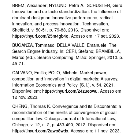
BREM, Alexander; NYLUND, Petra A.; SCHUSTER, Gerd.
Innovation and de facto standardization: the influence of
dominant design on innovative performance, radical
innovation, and process innovation. Technovation,
Sheffield, v. 50-51, p. 79-88, 2016. Disponível em:
https://tinyurl.com/25m4gb4q
. Acesso em: 17 set. 2023.
BUGANZA, Tommaso; DELLA VALLE, Emanuele. The
Search Engine Industry. In: CERI, Stefano; BRAMBILLA,
Marco (ed.). Search Computing. Milão: Springer, 2010. p.
45-71.
CALVANO, Emilio; POLO, Michele. Market power,
competition and innovation in digital markets: A survey.
Information Economics and Policy, [S. l.], v. 54, 2021.
Disponível em:
https://tinyurl.com/24zueowu
. Acesso em:
12 nov. 2023.
CHENG, Thomas K. Convergence and its Discontents: a
reconsideration of the merits of convergence of global
competition law. Chicago Journal of International Law,
Chicago, v. 12, n. 2, p. 433-490, 2012. Disponível em:
https://tinyurl.com/2awp8wdx
. Acesso em: 11 nov. 2023.