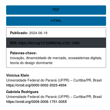
BARRA
PDF
LATERAL
HTML
DE
ARTIGOS
Publicado:
2024-06-19
DOI:
https://doi.org/10.52896/rdc.v12i1.1065
Palavras-chave:
inovação, dinamicidade de mercado, ecossistemas digitais,
teoria do design dominante
CONTEÚDO
Vinicius Klein
Universidade Federal do Paraná (UFPR) – Curitiba/PR, Brasil
DO
https://orcid.org/0000-0002-2023-4934
ARTIGO
Gabriela Rodrigues
Universidade Federal do Paraná (UFPR) – Curitiba/PR, Brasil
PRINCIPAL
https://orcid.org/0009-0006-1751-005X