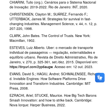
CHIARINI, Tulio (org.). Cenários para o Sistema Nacional
de Inovação: 2019-2022. Rio de Janeiro: INT, 2020.
CHRISTENSEN, Clayton M.; SUÁREZ, Fernando F.;
UTTERBACK, James M. Strategies for survival in fast-
changing industries. Management Science, v. 44, n. 12, p.
207-220, 1998.
CLARK, John Bates. The Control of Trusts. New York:
Macmillan, 1902.
ESTEVES, Luiz Alberto. Uber: o mercado de transporte
individual de passageiros — regulação, externalidades e
equilíbrio urbano. Revista de Direito Administrativo, Rio de
Janeiro, v. 270, p. 325-361, set./dez. 2015. Disponível em:
https://tinyurl.com/2yp6augw
. Acesso em: 12 out. 2023.
EVANS, David S.; HAGIU, Andrei; SCHMALENSEE, Richard
d. Invisible Engines: How Software Platforms Drive
Innovation and Transform Industries. Cambridge: MIT
Press, 2008.
EZRACHI, Ariel; STUCKE, Maurice. How Big Tech Barons
Smash Innovation: and how to strike back. Cambridge:
Nova Iorque: Harper Business, 2022.