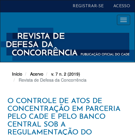
Navegação
REGISTRAR-SE
ACESSO
Principal
Conteúdo
Toggl
principal
naviga
Barra
Lateral
Início
Acervo
v. 7 n. 2 (2019)
Revista de Defesa da Concorrência
O CONTROLE DE ATOS DE
CONCENTRAÇÃO EM PARCERIA
PELO CADE E PELO BANCO
CENTRAL SOB A
REGULAMENTAÇÃO DO