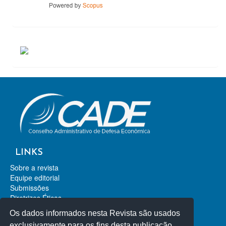
ACESSOS
LINKS
Sobre a revista
Equipe editorial
Submissões
Diretrizes Éticas
Contato
Os dados informados nesta Revista são usados
Revista de Direito da Concorrência
exclusivamente para os fins desta publicação,