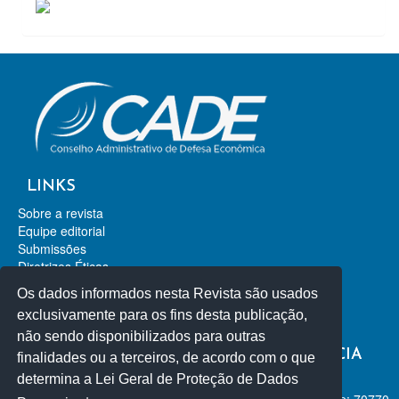
LINKS
Sobre a revista
Equipe editorial
Submissões
Diretrizes Éticas
Contato
Os dados informados nesta Revista são usados
Revista de Direito da Concorrência
exclusivamente para os fins desta publicação,
Revista de Direito Econômico
não sendo disponibilizados para outras
REVISTA DE DEFESA DA CONCORRÊNCIA
finalidades ou a terceiros, de acordo com o que
determina a Lei Geral de Proteção de Dados
ISSN-L 2318-2253