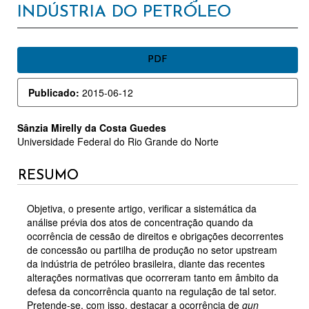
INDÚSTRIA DO PETRÓLEO
BARRA
PDF
LATERAL
Publicado:
2015-06-12
DE
ARTIGOS
CONTEÚDO
Sânzia Mirelly da Costa Guedes
Universidade Federal do Rio Grande do Norte
DO
ARTIGO
RESUMO
PRINCIPAL
Objetiva, o presente artigo, verificar a sistemática da
análise prévia dos atos de concentração quando da
ocorrência de cessão de direitos e obrigações decorrentes
de concessão ou partilha de produção no setor upstream
da indústria de petróleo brasileira, diante das recentes
alterações normativas que ocorreram tanto em âmbito da
defesa da concorrência quanto na regulação de tal setor.
Pretende-se, com isso, destacar a ocorrência de
gun