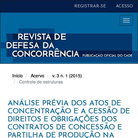
Navegação
REGISTRAR-SE
ACESSO
Principal
Conteúdo
Toggl
principal
naviga
Barra
Lateral
Início
Acervo
v. 3 n. 1 (2015)
Controle de estruturas
ANÁLISE PRÉVIA DOS ATOS DE
CONCENTRAÇÃO E A CESSÃO DE
DIREITOS E OBRIGAÇÕES DOS
CONTRATOS DE CONCESSÃO E
PARTILHA DE PRODUÇÃO NA