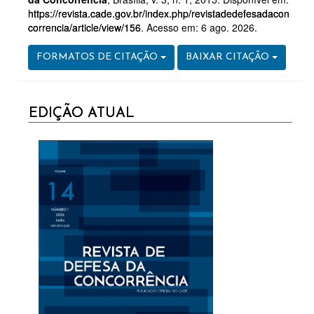
https://revista.cade.gov.br/index.php/revistadedefesadacon
correncia/article/view/156
. Acesso em: 6 ago. 2026.
FORMATOS DE CITAÇÃO
BAIXAR CITAÇÃO
CURRENT
EDIÇÃO ATUAL