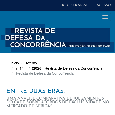
Navegação
REGISTRAR-SE
ACESSO
Principal
Conteúdo
Toggl
principal
naviga
Barra
Lateral
Início
Acervo
v. 14 n. 1 (2026): Revista de Defesa da Concorrência
Revista de Defesa da Concorrência
ENTRE DUAS ERAS:
UMA ANÁLISE COMPARATIVA DE JULGAMENTOS
DO CADE SOBRE ACORDOS DE EXCLUSIVIDADE NO
MERCADO DE BEBIDAS