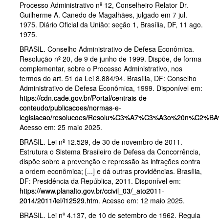
Processo Administrativo nº 12, Conselheiro Relator Dr.
Guilherme A. Canedo de Magalhães, julgado em 7 jul.
1975. Diário Oficial da União: seção 1, Brasília, DF, 11 ago.
1975.
BRASIL. Conselho Administrativo de Defesa Econômica.
Resolução nº 20, de 9 de junho de 1999. Dispõe, de forma
complementar, sobre o Processo Administrativo, nos
termos do art. 51 da Lei 8.884/94. Brasília, DF: Conselho
Administrativo de Defesa Econômica, 1999. Disponível em:
https://cdn.cade.gov.br/Portal/centrais-de-
conteudo/publicacoes/normas-e-
legislacao/resolucoes/Resolu%C3%A7%C3%A3o%20n%C2%
Acesso em: 25 maio 2025.
BRASIL. Lei nº 12.529, de 30 de novembro de 2011.
Estrutura o Sistema Brasileiro de Defesa da Concorrência,
dispõe sobre a prevenção e repressão às infrações contra
a ordem econômica; [...] e dá outras providências. Brasília,
DF: Presidência da República, 2011. Disponível em:
https://www.planalto.gov.br/ccivil_03/_ato2011-
2014/2011/lei/l12529.htm
. Acesso em: 12 maio 2025.
BRASIL. Lei nº 4.137, de 10 de setembro de 1962. Regula