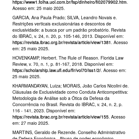
https://www1.folha.uol.com.br/fsp/dinheiro/fi02079902.htm
.
Acesso em: 25 maio 2025.
GARCIA, Ana Paula Prado; SILVA, Leandro Novais e.
Restrições verticais exclusionárias e descontos de
exclusividade: a busca por um padrão probatório. Revista
do IBRAC, v. 24, n. 20, p. 105-146, 2013. Disponível em:
https://revista.ibrac.org.br/revista/article/view/1381
. Acesso
em: 25 maio 2025.
HOVENKAMP, Herbert. The Rule of Reason. Florida Law
Review, v. 70, n. 1, p. 81-167, 2018. Disponível em:
https://scholarship.law.ufl.edu/flr/vol70/iss1/2/
. Acesso em:
25 maio 2025.
KHARMANDAYAN, Luiza; MORAIS, João Carlos Nicolini de.
Cláusulas de Exclusividade como Conduta Anticompetitiva:
Metodologia de Análise sob a Ótica da Defesa da
Concorrência no Brasil. Revista do IBRAC, v. 24, n. 2, p.
116 - 141, 2023. Disponível em:
https://revista.ibrac.org.br/revista/article/view/155
. Acesso
em: 27 maio 2025.
MARTINS, Geraldo de Rezende. Conselho Administrativo
de Defesa Econômica - Abuso de poder econômico -