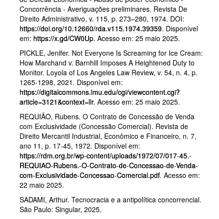
Concorrência - Averiguações preliminares. Revista De
Direito Administrativo, v. 115, p. 273–280, 1974. DOI:
https://doi.org/10.12660/rda.v115.1974.39359
. Disponível
em:
https://x.gd/CW0Up
. Acesso em: 25 maio 2025.
PICKLE, Jenifer. Not Everyone Is Screaming for Ice Cream:
How Marchand v. Barnhill Imposes A Heightened Duty to
Monitor. Loyola of Los Angeles Law Review, v. 54, n. 4, p.
1265-1298, 2021. Disponível em:
https://digitalcommons.lmu.edu/cgi/viewcontent.cgi?
article=3121&context=llr
. Acesso em: 25 maio 2025.
REQUIÃO, Rubens. O Contrato de Concessão de Venda
com Exclusividade (Concessão Comercial). Revista de
Direito Mercantil Industrial, Econômico e Financeiro, n. 7,
ano 11, p. 17-45, 1972. Disponível em:
https://rdm.org.br/wp-content/uploads/1972/07/017-45.-
REQUIAO-Rubens.-O-Contrato-de-Concessao-de-Venda-
com-Exclusividade-Concessao-Comercial.pdf
. Acesso em:
22 maio 2025.
SADAMI, Arthur. Tecnocracia e a antipolítica concorrencial.
São Paulo: Singular, 2025.