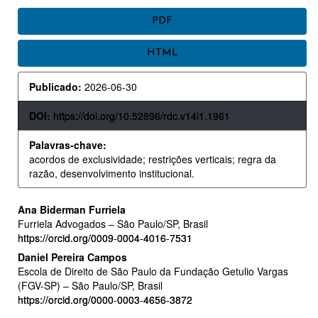
BARRA
PDF
LATERAL
HTML
DE
ARTIGOS
Publicado:
2026-06-30
DOI:
https://doi.org/10.52896/rdc.v14i1.1961
Palavras-chave:
acordos de exclusividade; restrições verticais; regra da
razão, desenvolvimento institucional.
CONTEÚDO
Ana Biderman Furriela
Furriela Advogados – São Paulo/SP, Brasil
DO
https://orcid.org/0009-0004-4016-7531
ARTIGO
Daniel Pereira Campos
Escola de Direito de São Paulo da Fundação Getulio Vargas
PRINCIPAL
(FGV-SP) – São Paulo/SP, Brasil
https://orcid.org/0000-0003-4656-3872