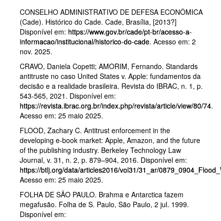
CONSELHO ADMINISTRATIVO DE DEFESA ECONÔMICA
(Cade). Histórico do Cade. Cade, Brasília, [2013?]
Disponível em:
https://www.gov.br/cade/pt-br/acesso-a-
informacao/institucional/historico-do-cade
. Acesso em: 2
nov. 2025.
CRAVO, Daniela Copetti; AMORIM, Fernando. Standards
antitruste no caso United States v. Apple: fundamentos da
decisão e a realidade brasileira. Revista do IBRAC, n. 1, p.
543-565, 2021. Disponível em:
https://revista.ibrac.org.br/index.php/revista/article/view/80/74
.
Acesso em: 25 maio 2025.
FLOOD, Zachary C. Antitrust enforcement in the
developing e-book market: Apple, Amazon, and the future
of the publishing industry. Berkeley Technology Law
Journal, v. 31, n. 2, p. 879–904, 2016. Disponível em:
https://btlj.org/data/articles2016/vol31/31_ar/0879_0904_Floo
Acesso em: 25 maio 2025.
FOLHA DE SÃO PAULO. Brahma e Antarctica fazem
megafusão. Folha de S. Paulo, São Paulo, 2 jul. 1999.
Disponível em: