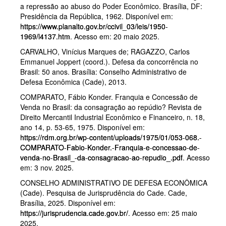
a repressão ao abuso do Poder Econômico. Brasília, DF:
Presidência da República, 1962. Disponível em:
https://www.planalto.gov.br/ccivil_03/leis/1950-
1969/l4137.htm
. Acesso em: 20 maio 2025.
CARVALHO, Vinícius Marques de; RAGAZZO, Carlos
Emmanuel Joppert (coord.). Defesa da concorrência no
Brasil: 50 anos. Brasília: Conselho Administrativo de
Defesa Econômica (Cade), 2013.
COMPARATO, Fábio Konder. Franquia e Concessão de
Venda no Brasil: da consagração ao repúdio? Revista de
Direito Mercantil Industrial Econômico e Financeiro, n. 18,
ano 14, p. 53-65, 1975. Disponível em:
https://rdm.org.br/wp-content/uploads/1975/01/053-068.-
COMPARATO-Fabio-Konder.-Franquia-e-concessao-de-
venda-no-Brasil_-da-consagracao-ao-repudio_.pdf
. Acesso
em: 3 nov. 2025.
CONSELHO ADMINISTRATIVO DE DEFESA ECONÔMICA
(Cade). Pesquisa de Jurisprudência do Cade. Cade,
Brasília, 2025. Disponível em:
https://jurisprudencia.cade.gov.br/
. Acesso em: 25 maio
2025.