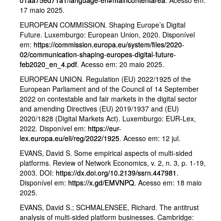
17 maio 2025.
EUROPEAN COMMISSION. Shaping Europe’s Digital
Future. Luxemburgo: European Union, 2020. Disponível
em:
https://commission.europa.eu/system/files/2020-
02/communication-shaping-europes-digital-future-
feb2020_en_4.pdf
. Acesso em: 20 maio 2025.
EUROPEAN UNION. Regulation (EU) 2022/1925 of the
European Parliament and of the Council of 14 September
2022 on contestable and fair markets in the digital sector
and amending Directives (EU) 2019/1937 and (EU)
2020/1828 (Digital Markets Act). Luxemburgo: EUR-Lex,
2022. Disponível em:
https://eur-
lex.europa.eu/eli/reg/2022/1925
. Acesso em: 12 jul.
EVANS, David S. Some empirical aspects of multi-sided
platforms. Review of Network Economics, v. 2, n. 3, p. 1-19,
2003. DOI:
https://dx.doi.org/10.2139/ssrn.447981
.
Disponível em:
https://x.gd/EMVNPQ
. Acesso em: 18 maio
2025.
EVANS, David S.; SCHMALENSEE, Richard. The antitrust
analysis of multi-sided platform businesses. Cambridge: