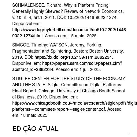
SCHMALENSEE, Richard. Why is Platform Pricing
Generally Highly Skewed? Review of Network Economics,
v. 10, n. 4, art.1, 2011. DOI: 10.2202/1446-9022.1274.
Disponivel em:
https://www.degruyterbrill.com/document/doi/10.2202/1446-
9022.1274/html
. Acesso em: 15 maio. 2025.
SIMCOE, Timothy; WATSON, Jeremy. Forking,
Fragmentation and Splintering. Boston: Boston University,
2019. DOI:
https://dx.doi.org/10.2139/ssrn.2862234
.
Disponível em:
https://papers.ssrn.com/sol3/papers.cfm?
abstract_id=2862234
. Acesso em: 1 jul. 2025.
STIGLER CENTER FOR THE STUDY OF THE ECONOMY
AND THE STATE. Stigler Committee on Digital Platforms:
Final Report. Chicago: University of Chicago Booth School
of Business, 2019. Disponível em:
https://www.chicagobooth.edu/-/media/research/stigler/pdfs/digita
platforms---committee-report---stigler-center.pdf
. Acesso
em: 18 maio 2025.
CURRENT
EDIÇÃO ATUAL