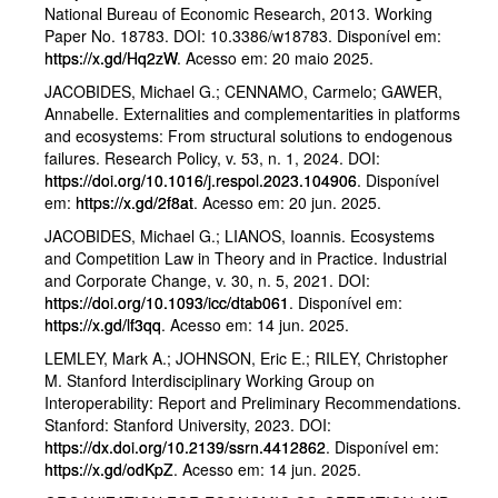
National Bureau of Economic Research, 2013. Working
Paper No. 18783. DOI: 10.3386/w18783. Disponível em:
https://x.gd/Hq2zW
. Acesso em: 20 maio 2025.
JACOBIDES, Michael G.; CENNAMO, Carmelo; GAWER,
Annabelle. Externalities and complementarities in platforms
and ecosystems: From structural solutions to endogenous
failures. Research Policy, v. 53, n. 1, 2024. DOI:
https://doi.org/10.1016/j.respol.2023.104906
. Disponível
em:
https://x.gd/2f8at
. Acesso em: 20 jun. 2025.
JACOBIDES, Michael G.; LIANOS, Ioannis. Ecosystems
and Competition Law in Theory and in Practice. Industrial
and Corporate Change, v. 30, n. 5, 2021. DOI:
https://doi.org/10.1093/icc/dtab061
. Disponível em:
https://x.gd/lf3qq
. Acesso em: 14 jun. 2025.
LEMLEY, Mark A.; JOHNSON, Eric E.; RILEY, Christopher
M. Stanford Interdisciplinary Working Group on
Interoperability: Report and Preliminary Recommendations.
Stanford: Stanford University, 2023. DOI:
https://dx.doi.org/10.2139/ssrn.4412862
. Disponível em:
https://x.gd/odKpZ
. Acesso em: 14 jun. 2025.