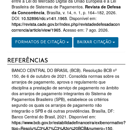
entre a Lei do Mercado Digital da União Europeia e a Lei
Brasileira de Sistemas de Pagamentos.
Revista de Defesa
da Concorrência
, Brasília, v. 14, n. 1, p. 164–182, 2026.
DOI:
10.52896/rdc.v14i1.1965
. Disponível em:
https://revista.cade.gov.br/index.php/revistadedefesadacon
correncia/article/view/1965
. Acesso em: 7 ago. 2026.
FORMATOS DE CITAÇÃO
BAIXAR CITAÇÃO
REFERÊNCIAS
BANCO CENTRAL DO BRASIL (BCB). Resolução BCB nº
150, de 6 de outubro de 2021. Consolida normas sobre os
arranjos de pagamento, aprova o regulamento que
disciplina a prestação de serviço de pagamento no âmbito
dos arranjos de pagamento integrantes do Sistema de
Pagamentos Brasileiro (SPB), estabelece os critérios
segundo os quais os arranjos de pagamento não
integrarão o SPB e dá outras providências. Brasília, DF:
Banco Central do Brasil, 2021. Disponível em:
https://www.bcb.gov.br/estabilidadefinanceira/exibenormativo?
tipo=Resolu%C3%A7%C3%A3o%20BCB&numero=150
.