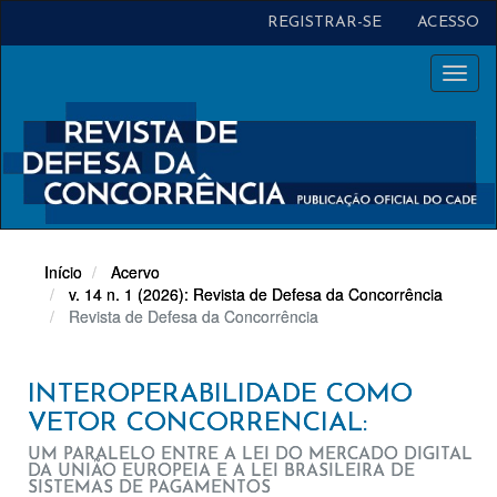
Navegação
REGISTRAR-SE
ACESSO
Principal
Conteúdo
Toggl
principal
naviga
Barra
Lateral
Início
Acervo
v. 14 n. 1 (2026): Revista de Defesa da Concorrência
Revista de Defesa da Concorrência
INTEROPERABILIDADE COMO
VETOR CONCORRENCIAL:
UM PARALELO ENTRE A LEI DO MERCADO DIGITAL
DA UNIÃO EUROPEIA E A LEI BRASILEIRA DE
SISTEMAS DE PAGAMENTOS