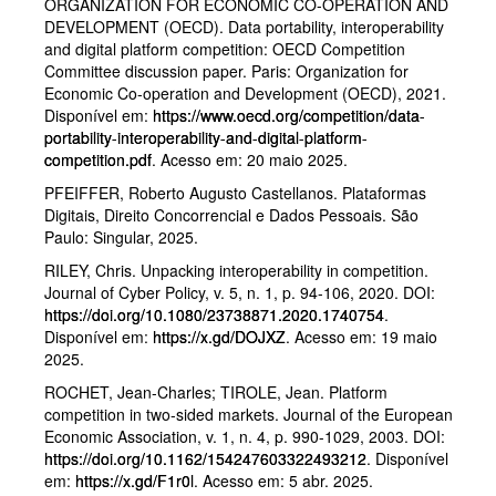
ORGANIZATION FOR ECONOMIC CO-OPERATION AND
DEVELOPMENT (OECD). Data portability, interoperability
and digital platform competition: OECD Competition
Committee discussion paper. Paris: Organization for
Economic Co-operation and Development (OECD), 2021.
Disponível em:
https://www.oecd.org/competition/data-
portability-interoperability-and-digital-platform-
competition.pdf
. Acesso em: 20 maio 2025.
PFEIFFER, Roberto Augusto Castellanos. Plataformas
Digitais, Direito Concorrencial e Dados Pessoais. São
Paulo: Singular, 2025.
RILEY, Chris. Unpacking interoperability in competition.
Journal of Cyber Policy, v. 5, n. 1, p. 94-106, 2020. DOI:
https://doi.org/10.1080/23738871.2020.1740754
.
Disponível em:
https://x.gd/DOJXZ
. Acesso em: 19 maio
2025.
ROCHET, Jean-Charles; TIROLE, Jean. Platform
competition in two-sided markets. Journal of the European
Economic Association, v. 1, n. 4, p. 990-1029, 2003. DOI:
https://doi.org/10.1162/154247603322493212
. Disponível
em:
https://x.gd/F1r0l
. Acesso em: 5 abr. 2025.