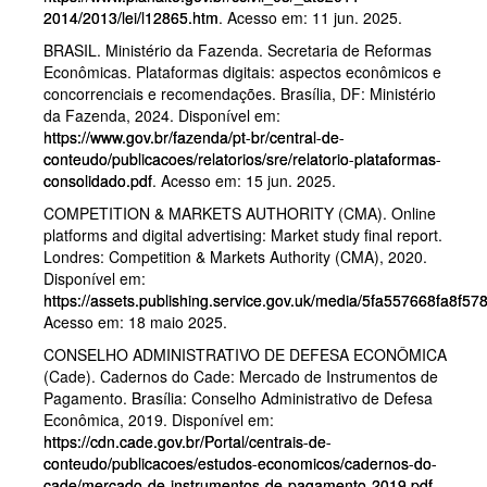
2014/2013/lei/l12865.htm
. Acesso em: 11 jun. 2025.
BRASIL. Ministério da Fazenda. Secretaria de Reformas
Econômicas. Plataformas digitais: aspectos econômicos e
concorrenciais e recomendações. Brasília, DF: Ministério
da Fazenda, 2024. Disponível em:
https://www.gov.br/fazenda/pt-br/central-de-
conteudo/publicacoes/relatorios/sre/relatorio-plataformas-
consolidado.pdf
. Acesso em: 15 jun. 2025.
COMPETITION & MARKETS AUTHORITY (CMA). Online
platforms and digital advertising: Market study final report.
Londres: Competition & Markets Authority (CMA), 2020.
Disponível em:
https://assets.publishing.service.gov.uk/media/5fa557668fa8f5
Acesso em: 18 maio 2025.
CONSELHO ADMINISTRATIVO DE DEFESA ECONÔMICA
(Cade). Cadernos do Cade: Mercado de Instrumentos de
Pagamento. Brasília: Conselho Administrativo de Defesa
Econômica, 2019. Disponível em:
https://cdn.cade.gov.br/Portal/centrais-de-
conteudo/publicacoes/estudos-economicos/cadernos-do-
cade/mercado-de-instrumentos-de-pagamento-2019.pdf
.