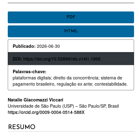
BARRA
PDF
LATERAL
HTML
DE
ARTIGOS
Publicado:
2026-06-30
DOI:
https://doi.org/10.52896/rdc.v14i1.1965
Palavras-chave:
plataformas digitais; direito da concorrência; sistema de
pagamento brasileiro, regulação ex ante; contestabilidade.
CONTEÚDO
Natalie Giacomazzi Viccari
Universidade de São Paulo (USP) – São Paulo/SP, Brasil
DO
https://orcid.org/0009-0004-0514-588X
ARTIGO
RESUMO
PRINCIPAL