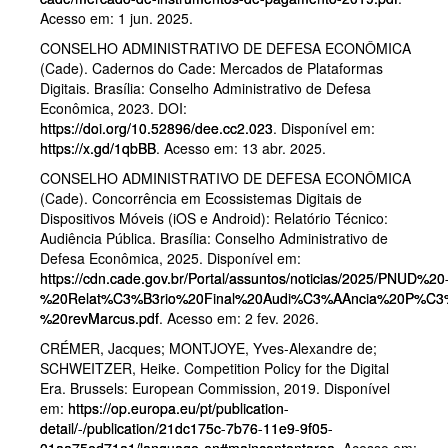
Acesso em: 1 jun. 2025.
CONSELHO ADMINISTRATIVO DE DEFESA ECONÔMICA
(Cade). Cadernos do Cade: Mercados de Plataformas
Digitais. Brasília: Conselho Administrativo de Defesa
Econômica, 2023. DOI:
https://doi.org/10.52896/dee.cc2.023
. Disponível em:
https://x.gd/1qbBB
. Acesso em: 13 abr. 2025.
CONSELHO ADMINISTRATIVO DE DEFESA ECONÔMICA
(Cade). Concorrência em Ecossistemas Digitais de
Dispositivos Móveis (iOS e Android): Relatório Técnico:
Audiência Pública. Brasília: Conselho Administrativo de
Defesa Econômica, 2025. Disponível em:
https://cdn.cade.gov.br/Portal/assuntos/noticias/2025/PNUD%20
%20Relat%C3%B3rio%20Final%20Audi%C3%AAncia%20P%C3%
%20revMarcus.pdf
. Acesso em: 2 fev. 2026.
CRÉMER, Jacques; MONTJOYE, Yves-Alexandre de;
SCHWEITZER, Heike. Competition Policy for the Digital
Era. Brussels: European Commission, 2019. Disponível
em:
https://op.europa.eu/pt/publication-
detail/-/publication/21dc175c-7b76-11e9-9f05-
01aa75ed71a1/language-en#maincontentarea
. Acesso em: